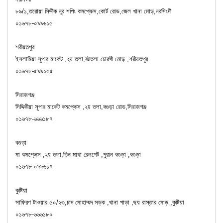
৮৯/১,তরোয়া সিদ্দীক নূর শপিং কমপ্লেক্স,কোর্ট রোড,জেল খানা মোড়,নরসিংদী
০১৬৭৮-০৯৯৬১৫
শরীয়তপুর
ইসলামিয়া সুপার মার্কেট ,২য় তলা,বটতলা চোরঙ্গী মোড় ,শরীয়তপুর
০১৬৭৮-৫৯৯১৫৫
সিরাজগঞ্জ
সিদ্দিকীয়া সুপার মার্কেট কমপ্লেক্স ,২য় তলা,বগুড়া রোড,সিরাজগঞ্জ
০১৬৭৮-৬৬৬১৮৭
বগুড়া
মা কমপ্লেক্স ,২য় তলা,তিন মাথা রেলগেট ,পুরান বগুড়া ,বগুড়া
০১৬৭৮-০৯৯৬১৭
কুষ্টিয়া
সাফিরণ টাওয়ার ৫০/২৩,চাদ মোহাম্মদ সড়ক ,থানা পাড়া ,ছয় রাস্তার মোড় ,কুষ্টিয়া
০১৬৭৮-৬৬৬১৮০