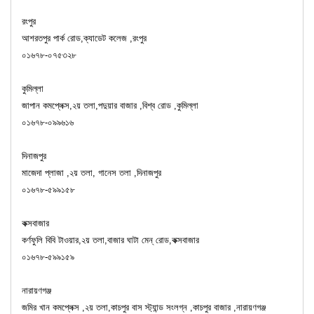
রংপুর
আশরতপুর পার্ক রোড,ক্যাডেট কলেজ ,রংপুর
০১৬৭৮-০৭৫৩২৮
কুমিল্লা
জাপান কমপ্লেক্স,২য় তলা,পদুয়ার বাজার ,বিশ্ব রোড ,কুমিল্লা
০১৬৭৮-০৯৯৬১৬
দিনাজপুর
মাজেদা প্লাজা ,২য় তলা, গানেস তলা ,দিনাজপুর
০১৬৭৮-৫৯৯১৫৮
কক্সবাজার
কর্ণফুলি বিবি টাওয়ার,২য় তলা,বাজার ঘাটা মেন্ রোড,কক্সবাজার
০১৬৭৮-৫৯৯১৫৯
নারায়ণগঞ্জ
জমির খান কমপ্লেক্স ,২য় তলা,কাচপুর বাস স্ট্যান্ড সংলগ্ন ,কাচপুর বাজার ,নারায়ণগঞ্জ