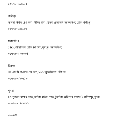
০১৬৭৮-৬৬৬১৮৫
গাজীপুর
সালমা নিবাস ,৪থ তলা ,দীঘির চালা ,চান্দনা চোরাস্তা,ময়মনসিংহ রোড,গাজীপুর
০১৬৭৮-৬৬৬১৮১
ময়মনসিংহ
১৪/১,পাদ্রিমিশন রোড,৪থ তলা,কৃষ্টপুর ,ময়মনসিংহ
০১৬৭৮-০৭৫৩৩৪
চিটাগাং
কে এম সি টাওয়ার,৩য় তলা,১৩৩ আন্দরকিল্লা ,চিটাগাং
০১৬৭৮-০৯৯৬১৮
খুলনা
৪৩,পুরাতন যশোর রোড,কাস্টম হাউস মোড়,(কাস্টম অফিসের সামনে ),খালিশপুর,খুলনা
০১৬৭৮-০৭৫৩৩৩
রাজশাহী