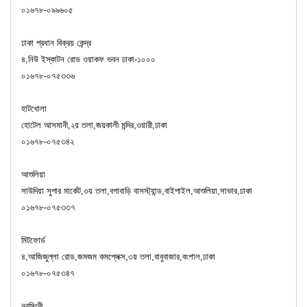
০১৬৭৮-০৯৯৬০৫
ঢাকা প্রধান বিক্রয় কেন্দ্র
৪,নিউ ইস্কাটন রোড ওয়াকফ ভবন ঢাকা-১০০০
০১৬৭৮-০৭৫৩৩৬
হাটখোলা
হোটেল আসমানী,২য় তলা,জয়কালী মন্দির,ওয়ারী,ঢাকা
০১৬৭৮-০৭৫৩৪২
আশুলিয়া
সাউদিয়া সুপার মার্কেট,৩য় তলা,বগাবাড়ি বাসস্ট্যান্ড,বাইপাইল,আশুলিয়া,সাভার,ঢাকা
০১৬৭৮-০৭৫৩৩৭
মিটফোর্ড
৪,আজিজুল্লা রোড,জমজম কমপ্লেক্স,৩য় তলা,বাবুবাজার,বংশাল,ঢাকা
০১৬৭৮-০৭৫৩৪৭
নরসিংদী