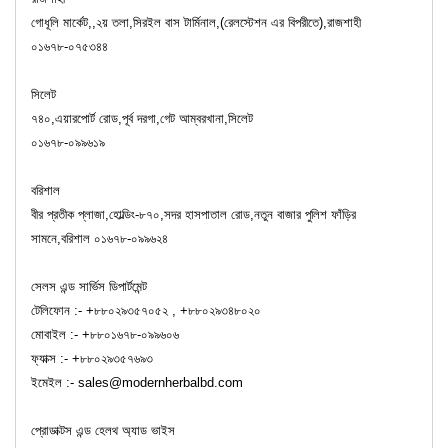
গোধূলি মার্কেট,,২য় তলা,সিরইল বাস টার্মিনাল,(রেলস্টেশন এর বিপরীতে),রাজশাহী
০১৬৭৮-০৭৫৩৪৪
সিলেট
৭৪০,এয়ারপোর্ট রোড,পূর্ব দরগা,গেট আম্বরখানা,সিলেট
০১৬৭৮-০৯৯৬১৯
বরিশাল
বীর প্রতীক প্লাজা,হোল্ডিং-৮৭০,সদর হাসপাতাল রোড,নতুন বাজার পুলিশ ফাঁড়ির
সামনে,বরিশাল ০১৬৭৮-০৯৯৬২৪
সেলস এন্ড সার্ভিস ডিপার্টমেন্ট
টেলিফোন :- +৮৮০২৯৩৫৭০৫২ , +৮৮০২৯৩৪৮০২০
মোবাইল :- +৮৮০১৬৭৮-০৯৯৬০৬
ফ্যাক্স :- +৮৮০২৯৩৫৭৬৯৩
ইমেইল :- sales@modernherbalbd.com
প্রোডাক্টস এন্ড হেলথ অ্যাড ভাইস